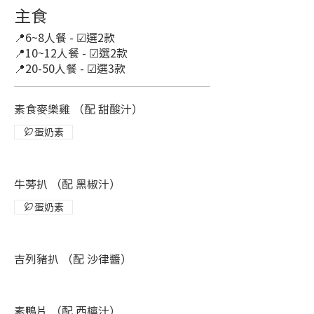
主食
📍6~8人餐 - ☑選2款
📍10~12人餐 - ☑選2款
📍20-50人餐 - ☑選3款
素食麥樂雞 （配 甜酸汁）
蛋奶素
牛蒡扒 （配 黑椒汁）
蛋奶素
吉列豬扒 （配 沙律醬）
素鴨片 （配 西檸汁）