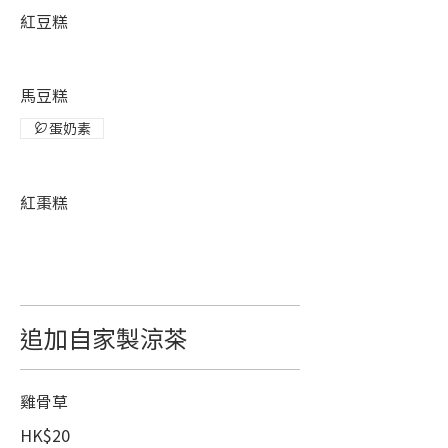
紅豆糕
馬豆糕
蛋奶素
紅棗糕
追加自家製涼茶
雞骨草
HK$20