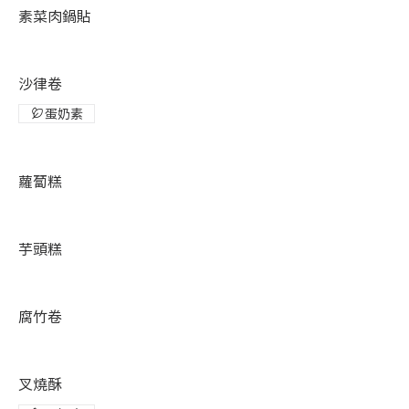
素菜肉鍋貼
沙律卷
蛋奶素
蘿蔔糕
芋頭糕
腐竹卷
叉燒酥