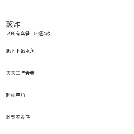
蒸炸
📍所有套餐 - ☑選4款
脆卜卜鹹水角
天天王牌春卷
起絲芋角
雜菜春卷仔