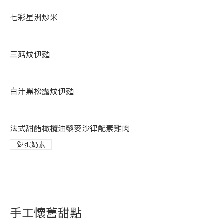
七彩星洲炒米
三菇炆伊麵
白汁黑松露炆伊麵
法式甜醋橄欖油藜麥沙律配素雞肉
蛋奶素
手工懷舊甜點