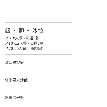
飯 · 麵 · 沙拉
📍6~8人餐 - ☑選1款
📍10~12人餐 - ☑選2款
📍20-50人餐 - ☑選3款
菜菇粒炒飯
紅米粟米炒飯
雜錦糯米飯