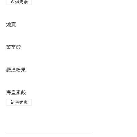
蛋奶素
燒賣
菜苗餃
羅漢粉果
海皇素餃
蛋奶素