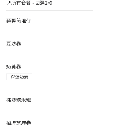
📍所有套餐 - ☑選2款
蓮蓉煎堆仔
豆沙卷
奶黃卷
蛋奶素
擂沙糯米糍
招牌芝麻卷