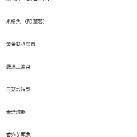
素鰻魚 （配 薑蓉）
黃金菇扒菜苗
羅漢上素菜
三菇炒時菜
素煙燻鵝
香炸芋頭魚