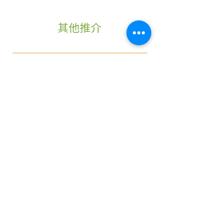
號2B-B舖富華中心1/F
購買及預訂一經確定，不得更
改，不設取消或退款
其他推介
荃灣南豐中心 (2412-5712)
客戶必須於取貨時檢查貨品及
香港荃灣青山公路荃灣段264
數量。貨物出門，恕不退換或
號南豐中心
退款
藍田匯景廣場 (2346-8396)
香港匯景花園匯景道8號匯景
廣場3樓17-18號鋪
天后蘋果商場 (2566-0096)
香港天后英皇道14號G6-7號舖
鯉魚門廣場 (2110-5056)
香港油塘鯉魚門道80號鯉魚門
香酥芋頭魚
鮮菌雲吞
廣場一樓116號
價格
價格
HK$38.00
HK$45.00