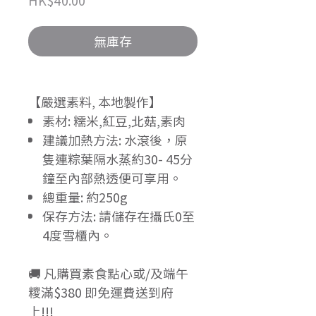
格
無庫存
【嚴選素料, 本地製作】
素材: 糯米,紅豆,北菇,素肉
建議加熱方法: 水滾後，原
隻連粽葉隔水蒸約30- 45分
鐘至內部熱透便可享用。
總重量: 約250g
保存方法: 請儲存在攝氏0至
4度雪櫃內。
🚚 凡購買素食點心或/及端午
糭滿$380 即免運費送到府
上!!!